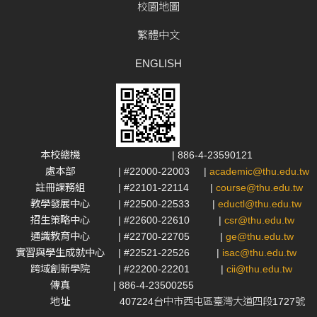
校園地圖
繁體中文
ENGLISH
本校總機
| 886-4-23590121
處本部
| #22000-22003
|
academic@thu.edu.tw
註冊課務組
| #22101-22114
|
course@thu.edu.tw
教學發展中心
| #22500-22533
|
eductl@thu.edu.tw
招生策略中心
| #22600-22610
|
csr@thu.edu.tw
通識教育中心
| #22700-22705
|
ge@thu.edu.tw
實習與學生成就中心
| #22521-22526
|
isac@thu.edu.tw
跨域創新學院
| #22200-22201
|
cii@thu.edu.tw
傳真
| 886-4-23500255
地址
407224台中市西屯區臺灣大道四段1727號