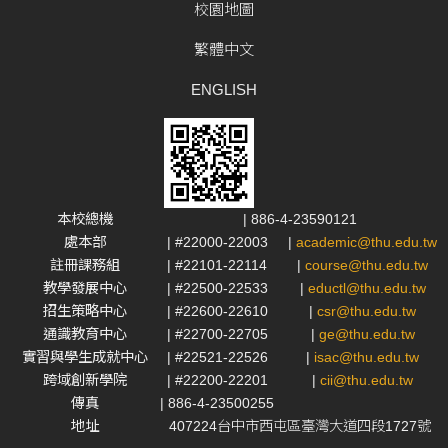
校園地圖
繁體中文
ENGLISH
本校總機
| 886-4-23590121
處本部
| #22000-22003
|
academic@thu.edu.tw
註冊課務組
| #22101-22114
|
course@thu.edu.tw
教學發展中心
| #22500-22533
|
eductl@thu.edu.tw
招生策略中心
| #22600-22610
|
csr@thu.edu.tw
通識教育中心
| #22700-22705
|
ge@thu.edu.tw
實習與學生成就中心
| #22521-22526
|
isac@thu.edu.tw
跨域創新學院
| #22200-22201
|
cii@thu.edu.tw
傳真
| 886-4-23500255
地址
407224台中市西屯區臺灣大道四段1727號