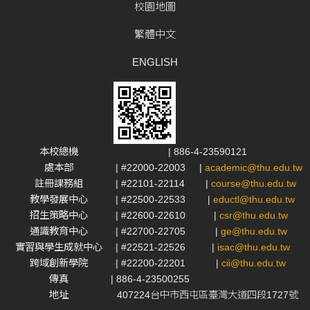
校園地圖
繁體中文
ENGLISH
本校總機
| 886-4-23590121
處本部
| #22000-22003
|
academic@thu.edu.tw
註冊課務組
| #22101-22114
|
course@thu.edu.tw
教學發展中心
| #22500-22533
|
eductl@thu.edu.tw
招生策略中心
| #22600-22610
|
csr@thu.edu.tw
通識教育中心
| #22700-22705
|
ge@thu.edu.tw
實習與學生成就中心
| #22521-22526
|
isac@thu.edu.tw
跨域創新學院
| #22200-22201
|
cii@thu.edu.tw
傳真
| 886-4-23500255
地址
407224台中市西屯區臺灣大道四段1727號