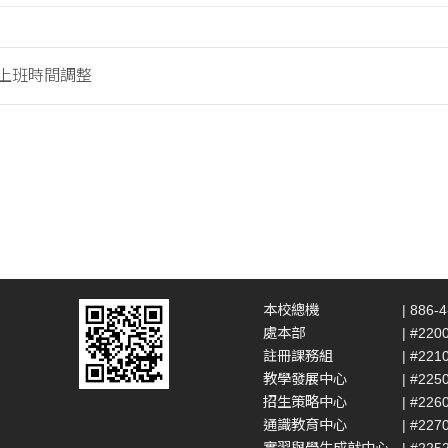
假上班時間調整
本校總機
| 886-
處本部
| #220
註冊課務組
| #221
教學發展中心
| #225
招生策略中心
| #226
通識教育中心
| #227
實習與學生成就中心
| #225