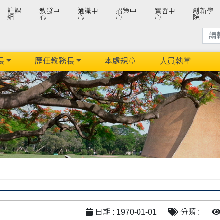
註課
教發中
通識中
招策中
實習中
創新學
組
心
心
心
心
院
長
歷任教務長
本處規章
人員執掌
日期 : 1970-01-01
分類 :