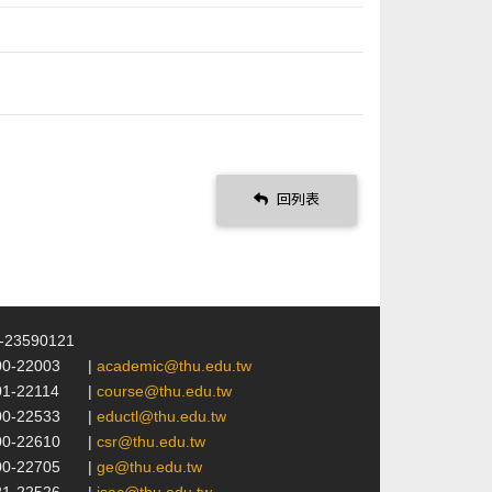
回列表
4-23590121
00-22003
|
academic@thu.edu.tw
01-22114
|
course@thu.edu.tw
00-22533
|
eductl@thu.edu.tw
00-22610
|
csr@thu.edu.tw
00-22705
|
ge@thu.edu.tw
21-22526
|
isac@thu.edu.tw