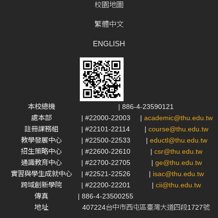
校園地圖
繁體中文
ENGLISH
本校總機
| 886-4-23590121
處本部
| #22000-22003
|
academic@thu.edu.tw
註冊課務組
| #22101-22114
|
course@thu.edu.tw
教學發展中心
| #22500-22533
|
eductl@thu.edu.tw
招生策略中心
| #22600-22610
|
csr@thu.edu.tw
通識教育中心
| #22700-22705
|
ge@thu.edu.tw
實習與學生成就中心
| #22521-22526
|
isac@thu.edu.tw
跨域創新學院
| #22200-22201
|
cii@thu.edu.tw
傳真
| 886-4-23500255
地址
407224台中市西屯區臺灣大道四段1727號