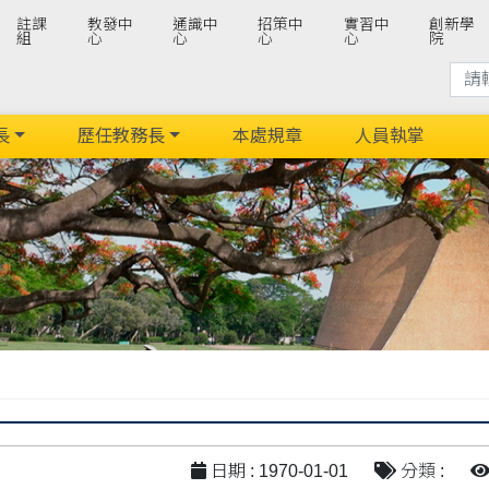
註課
教發中
通識中
招策中
實習中
創新學
組
心
心
心
心
院
長
歷任教務長
本處規章
人員執掌
日期 : 1970-01-01
分類 :