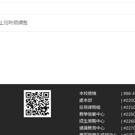
假上班時間調整
本校總機
| 886-
處本部
| #220
註冊課務組
| #221
教學發展中心
| #225
招生策略中心
| #226
通識教育中心
| #227
實習與學生成就中心
| #225