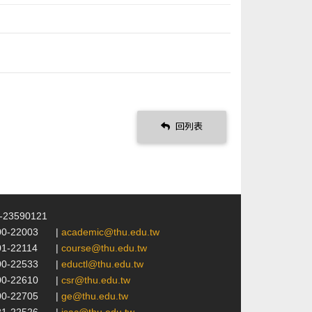
回列表
4-23590121
00-22003
|
academic@thu.edu.tw
01-22114
|
course@thu.edu.tw
00-22533
|
eductl@thu.edu.tw
00-22610
|
csr@thu.edu.tw
00-22705
|
ge@thu.edu.tw
21-22526
|
isac@thu.edu.tw