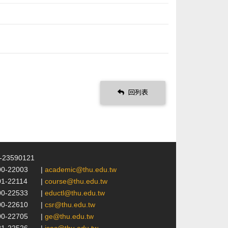
回列表
4-23590121
00-22003
|
academic@thu.edu.tw
01-22114
|
course@thu.edu.tw
00-22533
|
eductl@thu.edu.tw
00-22610
|
csr@thu.edu.tw
00-22705
|
ge@thu.edu.tw
21-22526
|
isac@thu.edu.tw