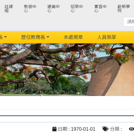
註課
教發中
通識中
招策中
實習中
創新學
組
心
心
心
心
院
長
歷任教務長
本處規章
人員執掌
日期 : 1970-01-01
分類 :