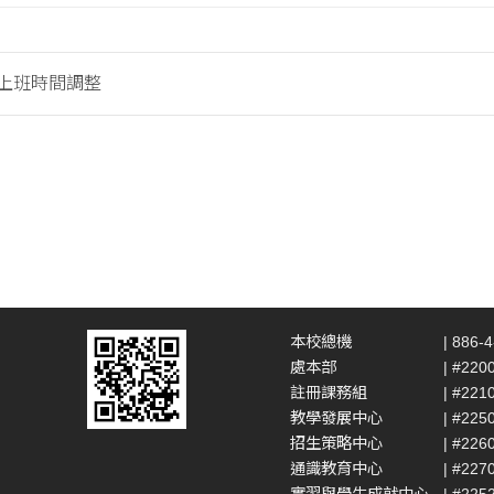
假上班時間調整
本校總機
| 886-
處本部
| #220
註冊課務組
| #221
教學發展中心
| #225
招生策略中心
| #226
通識教育中心
| #227
實習與學生成就中心
| #225