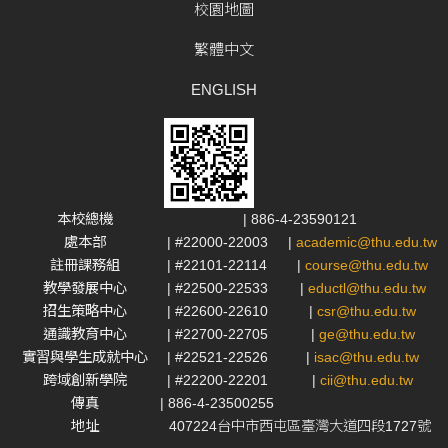
校園地圖
繁體中文
ENGLISH
本校總機
| 886-4-23590121
處本部
| #22000-22003
|
academic@thu.edu.tw
註冊課務組
| #22101-22114
|
course@thu.edu.tw
教學發展中心
| #22500-22533
|
eductl@thu.edu.tw
招生策略中心
| #22600-22610
|
csr@thu.edu.tw
通識教育中心
| #22700-22705
|
ge@thu.edu.tw
實習與學生成就中心
| #22521-22526
|
isac@thu.edu.tw
跨域創新學院
| #22200-22201
|
cii@thu.edu.tw
傳真
| 886-4-23500255
地址
407224台中市西屯區臺灣大道四段1727號