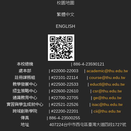
校園地圖
繁體中文
ENGLISH
本校總機
| 886-4-23590121
處本部
| #22000-22003
|
academic@thu.edu.tw
註冊課務組
| #22101-22114
|
course@thu.edu.tw
教學發展中心
| #22500-22533
|
eductl@thu.edu.tw
招生策略中心
| #22600-22610
|
csr@thu.edu.tw
通識教育中心
| #22700-22705
|
ge@thu.edu.tw
實習與學生成就中心
| #22521-22526
|
isac@thu.edu.tw
跨域創新學院
| #22200-22201
|
cii@thu.edu.tw
傳真
| 886-4-23500255
地址
407224台中市西屯區臺灣大道四段1727號