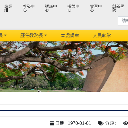
註課
教發中
通識中
招策中
實習中
創新學
組
心
心
心
心
院
長
歷任教務長
本處規章
人員執掌
日期 : 1970-01-01
分類 :