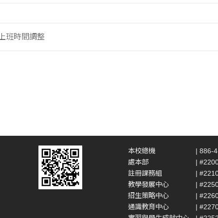
假上班時間調整
本校總機
| 886-
處本部
| #220
註冊課務組
| #221
教學發展中心
| #225
招生策略中心
| #226
通識教育中心
| #227
實習與學生成就中心
| #225