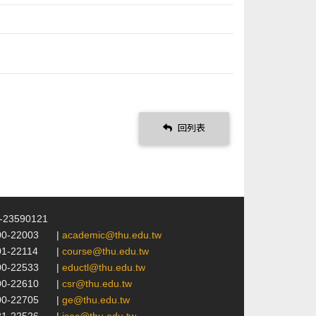
回列表
4-23590121
00-22003
|
academic@thu.edu.tw
01-22114
|
course@thu.edu.tw
00-22533
|
eductl@thu.edu.tw
00-22610
|
csr@thu.edu.tw
00-22705
|
ge@thu.edu.tw
21-22526
|
isac@thu.edu.tw