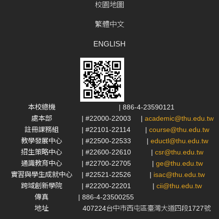
校園地圖
繁體中文
ENGLISH
本校總機
| 886-4-23590121
處本部
| #22000-22003
|
academic@thu.edu.tw
註冊課務組
| #22101-22114
|
course@thu.edu.tw
教學發展中心
| #22500-22533
|
eductl@thu.edu.tw
招生策略中心
| #22600-22610
|
csr@thu.edu.tw
通識教育中心
| #22700-22705
|
ge@thu.edu.tw
實習與學生成就中心
| #22521-22526
|
isac@thu.edu.tw
跨域創新學院
| #22200-22201
|
cii@thu.edu.tw
傳真
| 886-4-23500255
地址
407224台中市西屯區臺灣大道四段1727號