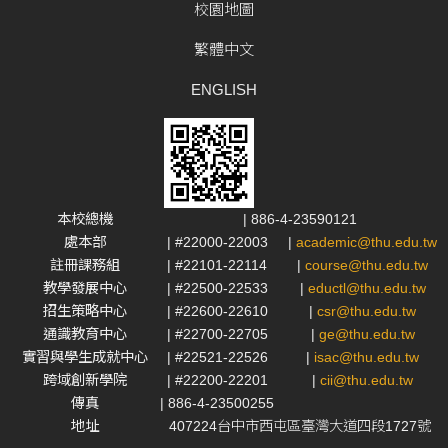
校園地圖
繁體中文
ENGLISH
本校總機
| 886-4-23590121
處本部
| #22000-22003
|
academic@thu.edu.tw
註冊課務組
| #22101-22114
|
course@thu.edu.tw
教學發展中心
| #22500-22533
|
eductl@thu.edu.tw
招生策略中心
| #22600-22610
|
csr@thu.edu.tw
通識教育中心
| #22700-22705
|
ge@thu.edu.tw
實習與學生成就中心
| #22521-22526
|
isac@thu.edu.tw
跨域創新學院
| #22200-22201
|
cii@thu.edu.tw
傳真
| 886-4-23500255
地址
407224台中市西屯區臺灣大道四段1727號