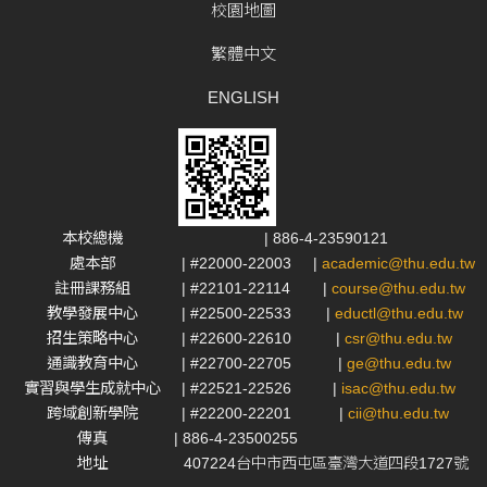
校園地圖
繁體中文
ENGLISH
本校總機
| 886-4-23590121
處本部
| #22000-22003
|
academic@thu.edu.tw
註冊課務組
| #22101-22114
|
course@thu.edu.tw
教學發展中心
| #22500-22533
|
eductl@thu.edu.tw
招生策略中心
| #22600-22610
|
csr@thu.edu.tw
通識教育中心
| #22700-22705
|
ge@thu.edu.tw
實習與學生成就中心
| #22521-22526
|
isac@thu.edu.tw
跨域創新學院
| #22200-22201
|
cii@thu.edu.tw
傳真
| 886-4-23500255
地址
407224台中市西屯區臺灣大道四段1727號