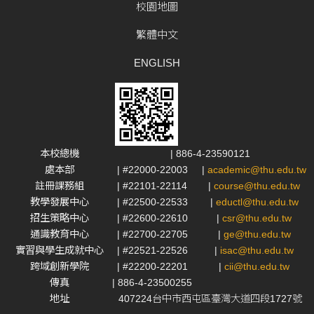
校園地圖
繁體中文
ENGLISH
本校總機
| 886-4-23590121
處本部
| #22000-22003
|
academic@thu.edu.tw
註冊課務組
| #22101-22114
|
course@thu.edu.tw
教學發展中心
| #22500-22533
|
eductl@thu.edu.tw
招生策略中心
| #22600-22610
|
csr@thu.edu.tw
通識教育中心
| #22700-22705
|
ge@thu.edu.tw
實習與學生成就中心
| #22521-22526
|
isac@thu.edu.tw
跨域創新學院
| #22200-22201
|
cii@thu.edu.tw
傳真
| 886-4-23500255
地址
407224台中市西屯區臺灣大道四段1727號