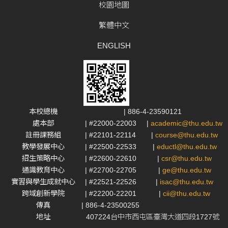
校園地圖
繁體中文
ENGLISH
本校總機
| 886-4-23590121
處本部
| #22000-22003
|
academic@thu.edu.tw
註冊課務組
| #22101-22114
|
course@thu.edu.tw
教學發展中心
| #22500-22533
|
eductl@thu.edu.tw
招生策略中心
| #22600-22610
|
csr@thu.edu.tw
通識教育中心
| #22700-22705
|
ge@thu.edu.tw
實習與學生成就中心
| #22521-22526
|
isac@thu.edu.tw
跨域創新學院
| #22200-22201
|
cii@thu.edu.tw
傳真
| 886-4-23500255
地址
407224台中市西屯區臺灣大道四段1727號