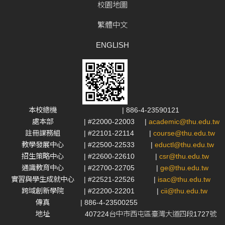
校園地圖
繁體中文
ENGLISH
本校總機
| 886-4-23590121
處本部
| #22000-22003
|
academic@thu.edu.tw
註冊課務組
| #22101-22114
|
course@thu.edu.tw
教學發展中心
| #22500-22533
|
eductl@thu.edu.tw
招生策略中心
| #22600-22610
|
csr@thu.edu.tw
通識教育中心
| #22700-22705
|
ge@thu.edu.tw
實習與學生成就中心
| #22521-22526
|
isac@thu.edu.tw
跨域創新學院
| #22200-22201
|
cii@thu.edu.tw
傳真
| 886-4-23500255
地址
407224台中市西屯區臺灣大道四段1727號