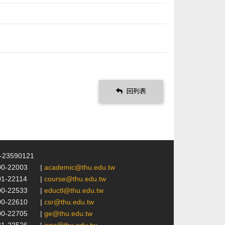
回列表
4-23590121
00-22003
|
academic@thu.edu.tw
01-22114
|
course@thu.edu.tw
00-22533
|
eductl@thu.edu.tw
00-22610
|
csr@thu.edu.tw
00-22705
|
ge@thu.edu.tw
21-22526
|
isac@thu.edu.tw