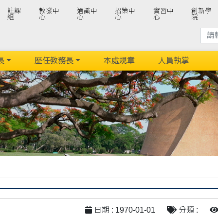
註課
教發中
通識中
招策中
實習中
創新學
組
心
心
心
心
院
長
歷任教務長
本處規章
人員執掌
日期 : 1970-01-01
分類 :