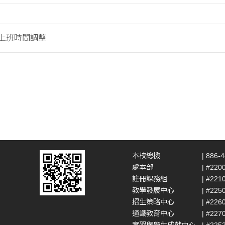
假上班時間調整
本校總機
| 886-
處本部
| #220
註冊課務組
| #221
教學發展中心
| #225
招生策略中心
| #226
通識教育中心
| #227
實習與學生成就中心
| #225