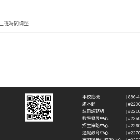
假上班時間調整
本校總機
| 886-
處本部
| #220
註冊課務組
| #221
教學發展中心
| #225
招生策略中心
| #226
通識教育中心
| #227
實習與學生成就中心
| #225