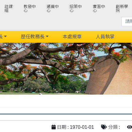
註課
教發中
通識中
招策中
實習中
創新學
組
心
心
心
心
院
長
歷任教務長
本處規章
人員執掌
日期 : 1970-01-01
分類 :