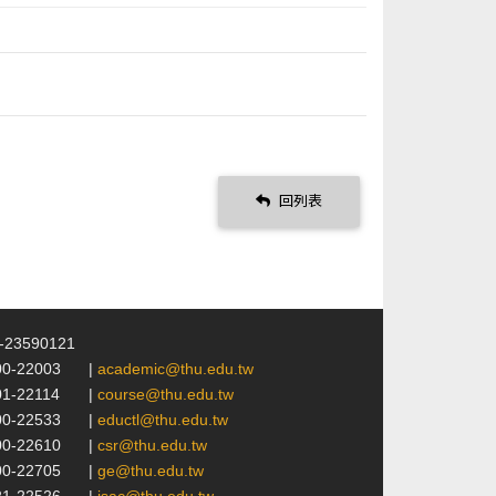
回列表
4-23590121
00-22003
|
academic@thu.edu.tw
01-22114
|
course@thu.edu.tw
00-22533
|
eductl@thu.edu.tw
00-22610
|
csr@thu.edu.tw
00-22705
|
ge@thu.edu.tw
21-22526
|
isac@thu.edu.tw