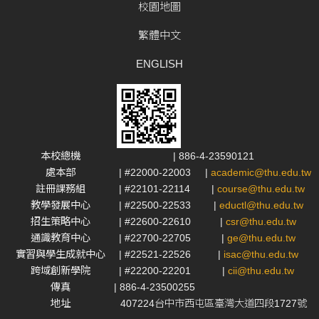
校園地圖
繁體中文
ENGLISH
本校總機
| 886-4-23590121
處本部
| #22000-22003
|
academic@thu.edu.tw
註冊課務組
| #22101-22114
|
course@thu.edu.tw
教學發展中心
| #22500-22533
|
eductl@thu.edu.tw
招生策略中心
| #22600-22610
|
csr@thu.edu.tw
通識教育中心
| #22700-22705
|
ge@thu.edu.tw
實習與學生成就中心
| #22521-22526
|
isac@thu.edu.tw
跨域創新學院
| #22200-22201
|
cii@thu.edu.tw
傳真
| 886-4-23500255
地址
407224台中市西屯區臺灣大道四段1727號