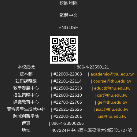
校園地圖
繁體中文
ENGLISH
本校總機
| 886-4-23590121
處本部
| #22000-22003
|
academic@thu.edu.tw
註冊課務組
| #22101-22114
|
course@thu.edu.tw
教學發展中心
| #22500-22533
|
eductl@thu.edu.tw
招生策略中心
| #22600-22610
|
csr@thu.edu.tw
通識教育中心
| #22700-22705
|
ge@thu.edu.tw
實習與學生成就中心
| #22521-22526
|
isac@thu.edu.tw
跨域創新學院
| #22200-22201
|
cii@thu.edu.tw
傳真
| 886-4-23500255
地址
407224台中市西屯區臺灣大道四段1727號