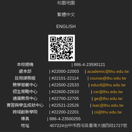
校園地圖
繁體中文
ENGLISH
本校總機
| 886-4-23590121
處本部
| #22000-22003
|
academic@thu.edu.tw
註冊課務組
| #22101-22114
|
course@thu.edu.tw
教學發展中心
| #22500-22533
|
eductl@thu.edu.tw
招生策略中心
| #22600-22610
|
csr@thu.edu.tw
通識教育中心
| #22700-22705
|
ge@thu.edu.tw
實習與學生成就中心
| #22521-22526
|
isac@thu.edu.tw
跨域創新學院
| #22200-22201
|
cii@thu.edu.tw
傳真
| 886-4-23500255
地址
407224台中市西屯區臺灣大道四段1727號