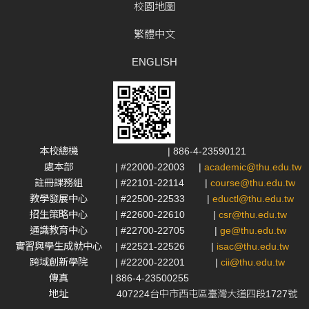
校園地圖
繁體中文
ENGLISH
本校總機
| 886-4-23590121
處本部
| #22000-22003
|
academic@thu.edu.tw
註冊課務組
| #22101-22114
|
course@thu.edu.tw
教學發展中心
| #22500-22533
|
eductl@thu.edu.tw
招生策略中心
| #22600-22610
|
csr@thu.edu.tw
通識教育中心
| #22700-22705
|
ge@thu.edu.tw
實習與學生成就中心
| #22521-22526
|
isac@thu.edu.tw
跨域創新學院
| #22200-22201
|
cii@thu.edu.tw
傳真
| 886-4-23500255
地址
407224台中市西屯區臺灣大道四段1727號