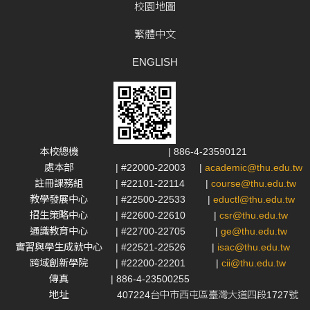
校園地圖
繁體中文
ENGLISH
本校總機
| 886-4-23590121
處本部
| #22000-22003
|
academic@thu.edu.tw
註冊課務組
| #22101-22114
|
course@thu.edu.tw
教學發展中心
| #22500-22533
|
eductl@thu.edu.tw
招生策略中心
| #22600-22610
|
csr@thu.edu.tw
通識教育中心
| #22700-22705
|
ge@thu.edu.tw
實習與學生成就中心
| #22521-22526
|
isac@thu.edu.tw
跨域創新學院
| #22200-22201
|
cii@thu.edu.tw
傳真
| 886-4-23500255
地址
407224台中市西屯區臺灣大道四段1727號