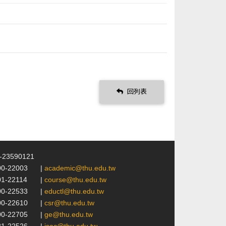
回列表
4-23590121
00-22003
|
academic@thu.edu.tw
01-22114
|
course@thu.edu.tw
00-22533
|
eductl@thu.edu.tw
00-22610
|
csr@thu.edu.tw
00-22705
|
ge@thu.edu.tw
21-22526
|
isac@thu.edu.tw