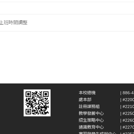
假上班時間調整
本校總機
| 886-
處本部
| #220
註冊課務組
| #221
教學發展中心
| #225
招生策略中心
| #226
通識教育中心
| #227
實習與學生成就中心
| #225