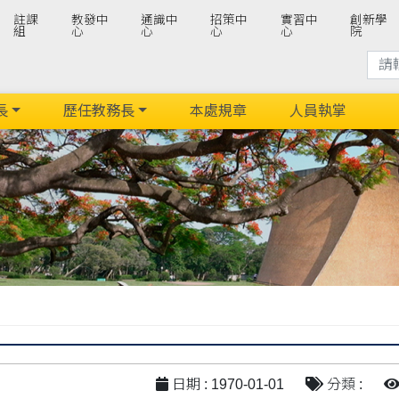
註課
教發中
通識中
招策中
實習中
創新學
組
心
心
心
心
院
長
歷任教務長
本處規章
人員執掌
日期 : 1970-01-01
分類 :