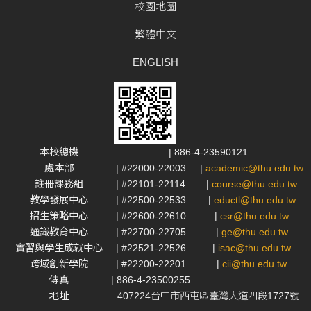
校園地圖
繁體中文
ENGLISH
本校總機
| 886-4-23590121
處本部
| #22000-22003
|
academic@thu.edu.tw
註冊課務組
| #22101-22114
|
course@thu.edu.tw
教學發展中心
| #22500-22533
|
eductl@thu.edu.tw
招生策略中心
| #22600-22610
|
csr@thu.edu.tw
通識教育中心
| #22700-22705
|
ge@thu.edu.tw
實習與學生成就中心
| #22521-22526
|
isac@thu.edu.tw
跨域創新學院
| #22200-22201
|
cii@thu.edu.tw
傳真
| 886-4-23500255
地址
407224台中市西屯區臺灣大道四段1727號