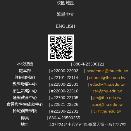
校園地圖
繁體中文
ENGLISH
本校總機
| 886-4-23590121
處本部
| #22000-22003
|
academic@thu.edu.tw
註冊課務組
| #22101-22114
|
course@thu.edu.tw
教學發展中心
| #22500-22533
|
eductl@thu.edu.tw
招生策略中心
| #22600-22610
|
csr@thu.edu.tw
通識教育中心
| #22700-22705
|
ge@thu.edu.tw
實習與學生成就中心
| #22521-22526
|
isac@thu.edu.tw
跨域創新學院
| #22200-22201
|
cii@thu.edu.tw
傳真
| 886-4-23500255
地址
407224台中市西屯區臺灣大道四段1727號