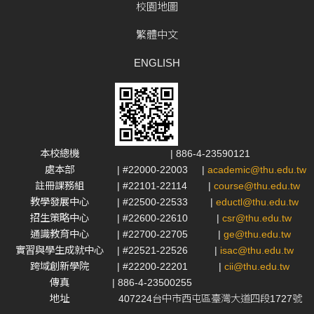
校園地圖
繁體中文
ENGLISH
本校總機
| 886-4-23590121
處本部
| #22000-22003
|
academic@thu.edu.tw
註冊課務組
| #22101-22114
|
course@thu.edu.tw
教學發展中心
| #22500-22533
|
eductl@thu.edu.tw
招生策略中心
| #22600-22610
|
csr@thu.edu.tw
通識教育中心
| #22700-22705
|
ge@thu.edu.tw
實習與學生成就中心
| #22521-22526
|
isac@thu.edu.tw
跨域創新學院
| #22200-22201
|
cii@thu.edu.tw
傳真
| 886-4-23500255
地址
407224台中市西屯區臺灣大道四段1727號