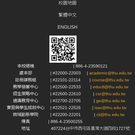
校園地圖
繁體中文
ENGLISH
本校總機
| 886-4-23590121
處本部
| #22000-22003
|
academic@thu.edu.tw
註冊課務組
| #22101-22114
|
course@thu.edu.tw
教學發展中心
| #22500-22533
|
eductl@thu.edu.tw
招生策略中心
| #22600-22610
|
csr@thu.edu.tw
通識教育中心
| #22700-22705
|
ge@thu.edu.tw
實習與學生成就中心
| #22521-22526
|
isac@thu.edu.tw
跨域創新學院
| #22200-22201
|
cii@thu.edu.tw
傳真
| 886-4-23500255
地址
407224台中市西屯區臺灣大道四段1727號