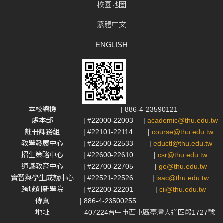
校園地圖
繁體中文
ENGLISH
本校總機
| 886-4-23590121
處本部
| #22000-22003
|
academic@thu.edu.tw
註冊課務組
| #22101-22114
|
course@thu.edu.tw
教學發展中心
| #22500-22533
|
eductl@thu.edu.tw
招生策略中心
| #22600-22610
|
csr@thu.edu.tw
通識教育中心
| #22700-22705
|
ge@thu.edu.tw
實習與學生成就中心
| #22521-22526
|
isac@thu.edu.tw
跨域創新學院
| #22200-22201
|
cii@thu.edu.tw
傳真
| 886-4-23500255
地址
407224台中市西屯區臺灣大道四段1727號