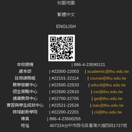
校園地圖
繁體中文
ENGLISH
本校總機
| 886-4-23590121
處本部
| #22000-22003
|
academic@thu.edu.tw
註冊課務組
| #22101-22114
|
course@thu.edu.tw
教學發展中心
| #22500-22533
|
eductl@thu.edu.tw
招生策略中心
| #22600-22610
|
csr@thu.edu.tw
通識教育中心
| #22700-22705
|
ge@thu.edu.tw
實習與學生成就中心
| #22521-22526
|
isac@thu.edu.tw
跨域創新學院
| #22200-22201
|
cii@thu.edu.tw
傳真
| 886-4-23500255
地址
407224台中市西屯區臺灣大道四段1727號