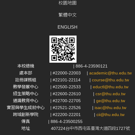
校園地圖
繁體中文
ENGLISH
本校總機
| 886-4-23590121
處本部
| #22000-22003
|
academic@thu.edu.tw
註冊課務組
| #22101-22114
|
course@thu.edu.tw
教學發展中心
| #22500-22533
|
eductl@thu.edu.tw
招生策略中心
| #22600-22610
|
csr@thu.edu.tw
通識教育中心
| #22700-22705
|
ge@thu.edu.tw
實習與學生成就中心
| #22521-22526
|
isac@thu.edu.tw
跨域創新學院
| #22200-22201
|
cii@thu.edu.tw
傳真
| 886-4-23500255
地址
407224台中市西屯區臺灣大道四段1727號