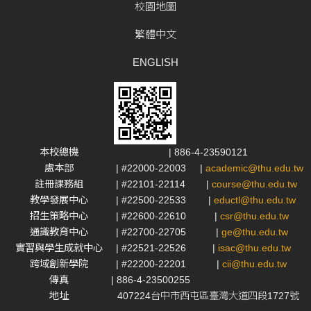
校園地圖
繁體中文
ENGLISH
本校總機
| 886-4-23590121
處本部
| #22000-22003
|
academic@thu.edu.tw
註冊課務組
| #22101-22114
|
course@thu.edu.tw
教學發展中心
| #22500-22533
|
eductl@thu.edu.tw
招生策略中心
| #22600-22610
|
csr@thu.edu.tw
通識教育中心
| #22700-22705
|
ge@thu.edu.tw
實習與學生成就中心
| #22521-22526
|
isac@thu.edu.tw
跨域創新學院
| #22200-22201
|
cii@thu.edu.tw
傳真
| 886-4-23500255
地址
407224台中市西屯區臺灣大道四段1727號