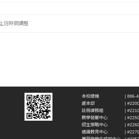
假上班時間調整
本校總機
| 886-
處本部
| #220
註冊課務組
| #221
教學發展中心
| #225
招生策略中心
| #226
通識教育中心
| #227
實習與學生成就中心
| #225