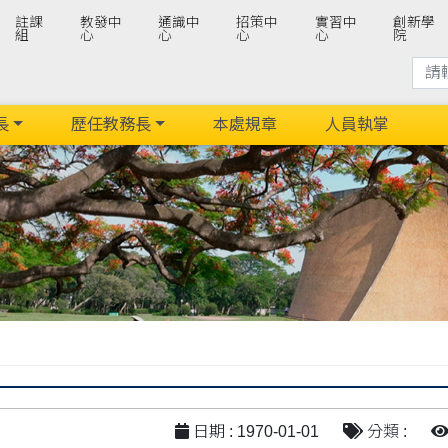
註課
教發中
通識中
招策中
實習中
創新學
組
心
心
心
心
院
長
歷任教務長
本處規章
人員執掌
日期 : 1970-01-01
分類 :