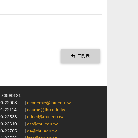
回列表
4-23590121
00-22003
|
academic@thu.edu.tw
01-22114
|
course@thu.edu.tw
00-22533
|
eductl@thu.edu.tw
00-22610
|
csr@thu.edu.tw
00-22705
|
ge@thu.edu.tw
21-22526
|
isac@thu.edu.tw