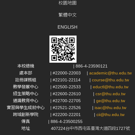
校園地圖
繁體中文
ENGLISH
本校總機
| 886-4-23590121
處本部
| #22000-22003
|
academic@thu.edu.tw
註冊課務組
| #22101-22114
|
course@thu.edu.tw
教學發展中心
| #22500-22533
|
eductl@thu.edu.tw
招生策略中心
| #22600-22610
|
csr@thu.edu.tw
通識教育中心
| #22700-22705
|
ge@thu.edu.tw
實習與學生成就中心
| #22521-22526
|
isac@thu.edu.tw
跨域創新學院
| #22200-22201
|
cii@thu.edu.tw
傳真
| 886-4-23500255
地址
407224台中市西屯區臺灣大道四段1727號