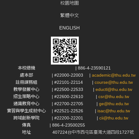
校園地圖
繁體中文
ENGLISH
本校總機
| 886-4-23590121
處本部
| #22000-22003
|
academic@thu.edu.tw
註冊課務組
| #22101-22114
|
course@thu.edu.tw
教學發展中心
| #22500-22533
|
eductl@thu.edu.tw
招生策略中心
| #22600-22610
|
csr@thu.edu.tw
通識教育中心
| #22700-22705
|
ge@thu.edu.tw
實習與學生成就中心
| #22521-22526
|
isac@thu.edu.tw
跨域創新學院
| #22200-22201
|
cii@thu.edu.tw
傳真
| 886-4-23500255
地址
407224台中市西屯區臺灣大道四段1727號