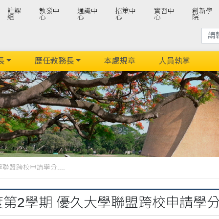
註課
教發中
通識中
招策中
實習中
創新學
組
心
心
心
心
院
長
歷任教務長
本處規章
人員執掌
聯盟跨校申請學分....
年度第2學期 優久大學聯盟跨校申請學