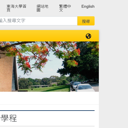
東海大學首
網站地
繁體中
English
頁
圖
文
分學程