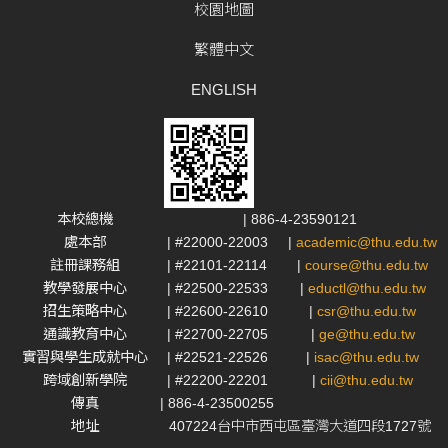
校園地圖
繁體中文
ENGLISH
本校總機
| 886-4-23590121
處本部
| #22000-22003
|
academic@thu.edu.tw
註冊課務組
| #22101-22114
|
course@thu.edu.tw
教學發展中心
| #22500-22533
|
eductl@thu.edu.tw
招生策略中心
| #22600-22610
|
csr@thu.edu.tw
通識教育中心
| #22700-22705
|
ge@thu.edu.tw
實習與學生成就中心
| #22521-22526
|
isac@thu.edu.tw
跨域創新學院
| #22200-22201
|
cii@thu.edu.tw
傳真
| 886-4-23500255
地址
407224台中市西屯區臺灣大道四段1727號