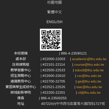
校園地圖
繁體中文
ENGLISH
本校總機
| 886-4-23590121
處本部
| #22000-22003
|
academic@thu.edu.tw
註冊課務組
| #22101-22114
|
course@thu.edu.tw
教學發展中心
| #22500-22533
|
eductl@thu.edu.tw
招生策略中心
| #22600-22610
|
csr@thu.edu.tw
通識教育中心
| #22700-22705
|
ge@thu.edu.tw
實習與學生成就中心
| #22521-22526
|
isac@thu.edu.tw
跨域創新學院
| #22200-22201
|
cii@thu.edu.tw
傳真
| 886-4-23500255
地址
407224台中市西屯區臺灣大道四段1727號