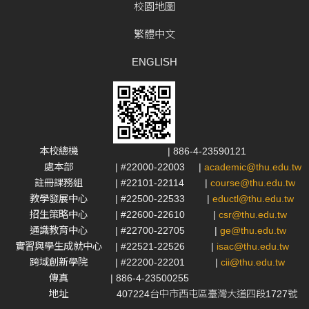
校園地圖
繁體中文
ENGLISH
本校總機
| 886-4-23590121
處本部
| #22000-22003
|
academic@thu.edu.tw
註冊課務組
| #22101-22114
|
course@thu.edu.tw
教學發展中心
| #22500-22533
|
eductl@thu.edu.tw
招生策略中心
| #22600-22610
|
csr@thu.edu.tw
通識教育中心
| #22700-22705
|
ge@thu.edu.tw
實習與學生成就中心
| #22521-22526
|
isac@thu.edu.tw
跨域創新學院
| #22200-22201
|
cii@thu.edu.tw
傳真
| 886-4-23500255
地址
407224台中市西屯區臺灣大道四段1727號