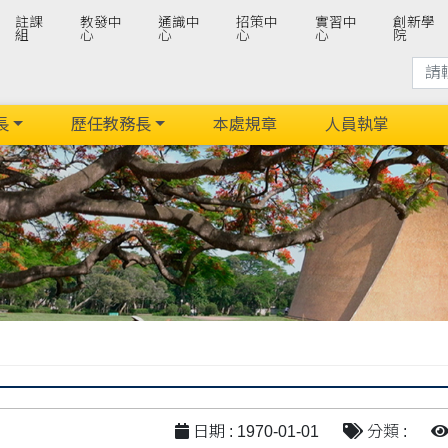
註課
教發中
通識中
招策中
實習中
創新學
組
心
心
心
心
院
長
歷任教務長
本處規章
人員執掌
日期 : 1970-01-01
分類 :