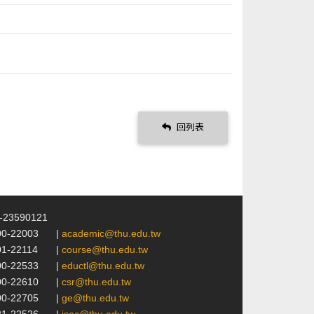
回列表
4-23590121
00-22003
|
academic@thu.edu.tw
01-22114
|
course@thu.edu.tw
00-22533
|
eductl@thu.edu.tw
00-22610
|
csr@thu.edu.tw
00-22705
|
ge@thu.edu.tw
21-22526
|
isac@thu.edu.tw