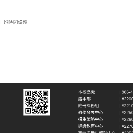
假上班時間調整
本校總機
| 886-
處本部
| #220
註冊課務組
| #221
教學發展中心
| #225
招生策略中心
| #226
通識教育中心
| #227
實習與學生成就中心
| #225