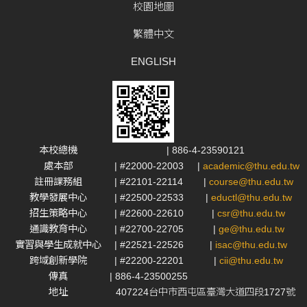
校園地圖
繁體中文
ENGLISH
本校總機
| 886-4-23590121
處本部
| #22000-22003
|
academic@thu.edu.tw
註冊課務組
| #22101-22114
|
course@thu.edu.tw
教學發展中心
| #22500-22533
|
eductl@thu.edu.tw
招生策略中心
| #22600-22610
|
csr@thu.edu.tw
通識教育中心
| #22700-22705
|
ge@thu.edu.tw
實習與學生成就中心
| #22521-22526
|
isac@thu.edu.tw
跨域創新學院
| #22200-22201
|
cii@thu.edu.tw
傳真
| 886-4-23500255
地址
407224台中市西屯區臺灣大道四段1727號