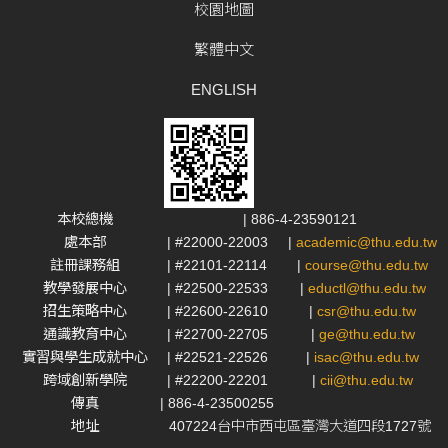
校園地圖
繁體中文
ENGLISH
本校總機
| 886-4-23590121
處本部
| #22000-22003
|
academic@thu.edu.tw
註冊課務組
| #22101-22114
|
course@thu.edu.tw
教學發展中心
| #22500-22533
|
eductl@thu.edu.tw
招生策略中心
| #22600-22610
|
csr@thu.edu.tw
通識教育中心
| #22700-22705
|
ge@thu.edu.tw
實習與學生成就中心
| #22521-22526
|
isac@thu.edu.tw
跨域創新學院
| #22200-22201
|
cii@thu.edu.tw
傳真
| 886-4-23500255
地址
407224台中市西屯區臺灣大道四段1727號