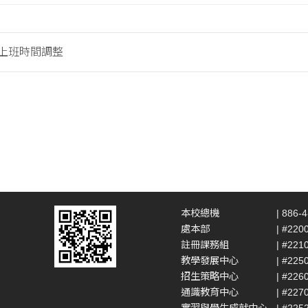
假上班時間調整
本校總機
| 886-
處本部
| #220
註冊課務組
| #221
教學發展中心
| #225
招生策略中心
| #226
通識教育中心
| #227
實習與學生成就中心
| #225