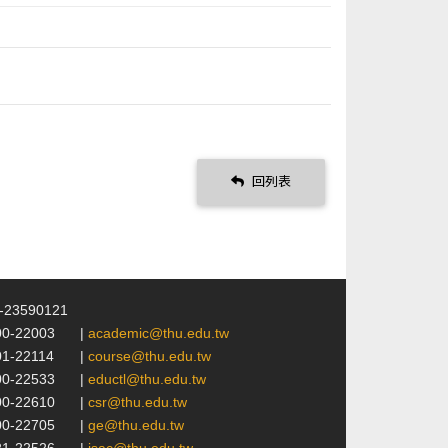
回列表
4-23590121
00-22003
|
academic@thu.edu.tw
01-22114
|
course@thu.edu.tw
00-22533
|
eductl@thu.edu.tw
00-22610
|
csr@thu.edu.tw
00-22705
|
ge@thu.edu.tw
21-22526
|
isac@thu.edu.tw