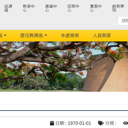
註課
教發中
通識中
招策中
實習中
創新學
組
心
心
心
心
院
長
歷任教務長
本處規章
人員執掌
日期 : 1970-01-01
分類 :