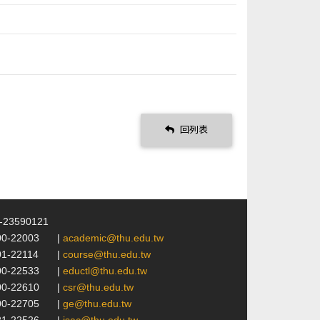
回列表
4-23590121
00-22003
|
academic@thu.edu.tw
01-22114
|
course@thu.edu.tw
00-22533
|
eductl@thu.edu.tw
00-22610
|
csr@thu.edu.tw
00-22705
|
ge@thu.edu.tw
21-22526
|
isac@thu.edu.tw