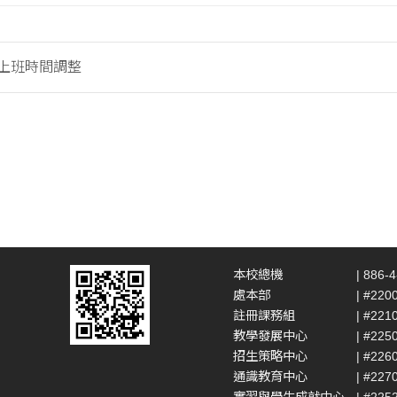
假上班時間調整
本校總機
| 886-
處本部
| #220
註冊課務組
| #221
教學發展中心
| #225
招生策略中心
| #226
通識教育中心
| #227
實習與學生成就中心
| #225