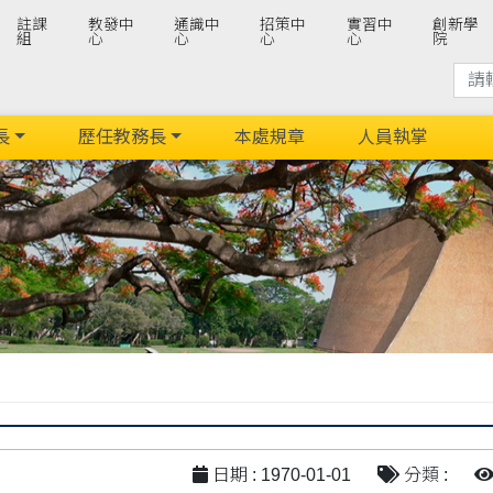
註課
教發中
通識中
招策中
實習中
創新學
組
心
心
心
心
院
長
歷任教務長
本處規章
人員執掌
日期 : 1970-01-01
分類 :