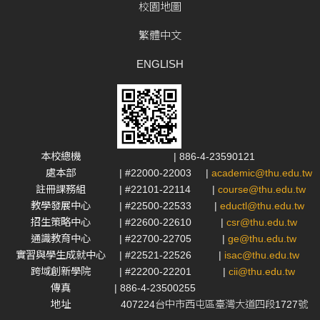
校園地圖
繁體中文
ENGLISH
本校總機
| 886-4-23590121
處本部
| #22000-22003
|
academic@thu.edu.tw
註冊課務組
| #22101-22114
|
course@thu.edu.tw
教學發展中心
| #22500-22533
|
eductl@thu.edu.tw
招生策略中心
| #22600-22610
|
csr@thu.edu.tw
通識教育中心
| #22700-22705
|
ge@thu.edu.tw
實習與學生成就中心
| #22521-22526
|
isac@thu.edu.tw
跨域創新學院
| #22200-22201
|
cii@thu.edu.tw
傳真
| 886-4-23500255
地址
407224台中市西屯區臺灣大道四段1727號