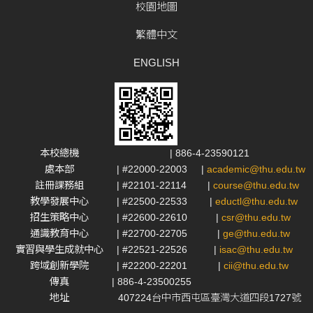
校園地圖
繁體中文
ENGLISH
本校總機
| 886-4-23590121
處本部
| #22000-22003
|
academic@thu.edu.tw
註冊課務組
| #22101-22114
|
course@thu.edu.tw
教學發展中心
| #22500-22533
|
eductl@thu.edu.tw
招生策略中心
| #22600-22610
|
csr@thu.edu.tw
通識教育中心
| #22700-22705
|
ge@thu.edu.tw
實習與學生成就中心
| #22521-22526
|
isac@thu.edu.tw
跨域創新學院
| #22200-22201
|
cii@thu.edu.tw
傳真
| 886-4-23500255
地址
407224台中市西屯區臺灣大道四段1727號