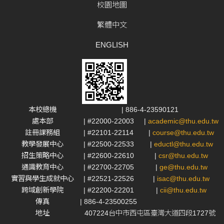
校園地圖
繁體中文
ENGLISH
本校總機
| 886-4-23590121
處本部
| #22000-22003
|
academic@thu.edu.tw
註冊課務組
| #22101-22114
|
course@thu.edu.tw
教學發展中心
| #22500-22533
|
eductl@thu.edu.tw
招生策略中心
| #22600-22610
|
csr@thu.edu.tw
通識教育中心
| #22700-22705
|
ge@thu.edu.tw
實習與學生成就中心
| #22521-22526
|
isac@thu.edu.tw
跨域創新學院
| #22200-22201
|
cii@thu.edu.tw
傳真
| 886-4-23500255
地址
407224台中市西屯區臺灣大道四段1727號