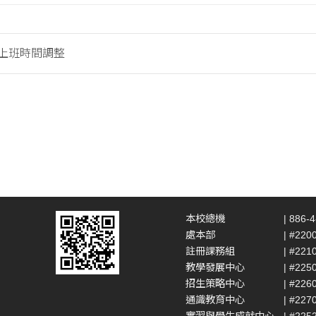
假上班時間調整
本校總機
| 886-
處本部
| #220
註冊課務組
| #221
教學發展中心
| #225
招生策略中心
| #226
通識教育中心
| #227
實習與學生成就中心
| #225