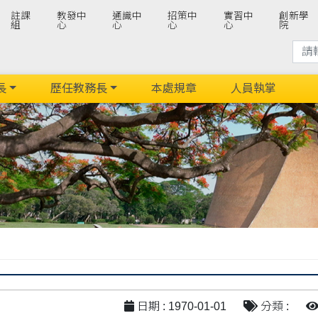
註課
教發中
通識中
招策中
實習中
創新學
組
心
心
心
心
院
長
歷任教務長
本處規章
人員執掌
日期 : 1970-01-01
分類 :