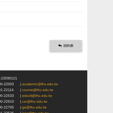
回列表
4-23590121
00-22003
|
academic@thu.edu.tw
01-22114
|
course@thu.edu.tw
00-22533
|
eductl@thu.edu.tw
00-22610
|
csr@thu.edu.tw
00-22705
|
ge@thu.edu.tw
21-22526
|
isac@thu.edu.tw