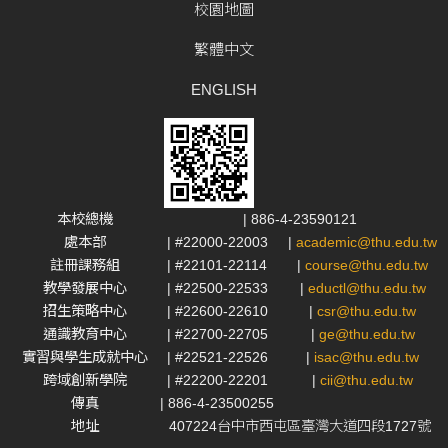
校園地圖
繁體中文
ENGLISH
本校總機
| 886-4-23590121
處本部
| #22000-22003
|
academic@thu.edu.tw
註冊課務組
| #22101-22114
|
course@thu.edu.tw
教學發展中心
| #22500-22533
|
eductl@thu.edu.tw
招生策略中心
| #22600-22610
|
csr@thu.edu.tw
通識教育中心
| #22700-22705
|
ge@thu.edu.tw
實習與學生成就中心
| #22521-22526
|
isac@thu.edu.tw
跨域創新學院
| #22200-22201
|
cii@thu.edu.tw
傳真
| 886-4-23500255
地址
407224台中市西屯區臺灣大道四段1727號