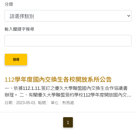
分類
輸入關鍵字搜尋
搜尋
112學年度國內交換生各校開放系所公告
一、依據112.1.11.簽訂之優久大學聯盟國內交換生合作協議書
辦理。 二、有關優久大學聯盟簽約學校112學年度開放國內交換
生申請各系所一覽表如附件，學生需依各所屬學校之規定辦理
日期 : 2023-05-01
點閱 :
單位 : 教務處
申請。 三、交換期間不得於原所屬學校選課。 四、學生若欲於
交換期間撤銷交換及返回原所屬學校就讀，需於原所屬學校選
課加退選期間申請，逾期不受理。 大同大學--優久聯盟112學年
1
度國內交換生開放系所一覽表 中原大學--優久聯盟112學年度國
內交換生開放系所一覽表 中國文化大學--優久聯盟112學年度國